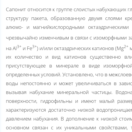
Сапонит относится к группе слоистых набухающих г
структуру пакета, образованную двумя слоями к
алюмо- и магнийкислородными октаэдрическими 
чрезвычайно изменчивым в связи с изоморфными за
3+
3+
2+
на Al
и Fe
) и/или октаэдрических катионов (Mg
м
их количество и вид катионов существенно вли
присутствующее в минерале в виде изоморфной
определенных условий. Установлено, что в межслоев
воды непостоянно и может увеличиваться в завис
вызывая набухание минеральной частицы. Водон
поверхности, гидрофильны и имеют малый размер
характеризуются достаточно низкой водопроница
давлением набухания. В дополнение к низкой стои
основном связан с их уникальными свойствами, 