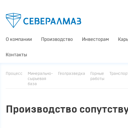
О компании
Производство
Инвесторам
Кар
Контакты
Процесс
Минерально-
Геолразведка
Горные
Транспор
сырьевая
работы
база
Производство сопутств