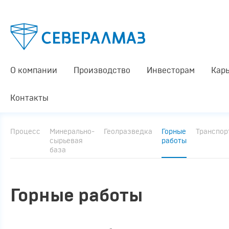
О компании
Производство
Инвесторам
Кар
Контакты
Процесс
Минерально-
Геолразведка
Горные
Транспор
сырьевая
работы
база
Горные работы